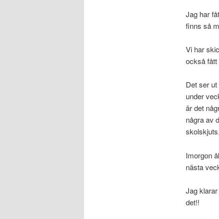
Jag har fåt
finns så m
Vi har ski
också fått
Det ser ut
under vec
är det någ
några av d
skolskjuts
Imorgon åk
nästa veck
Jag klarar 
det!!