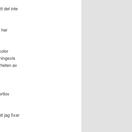
t det inte
 har
kolor
ningsvis
rheten av
rtlov
t jag fixar