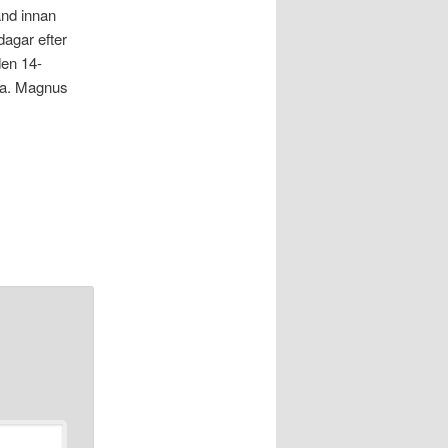
and innan
dagar efter
den 14-
ta. Magnus