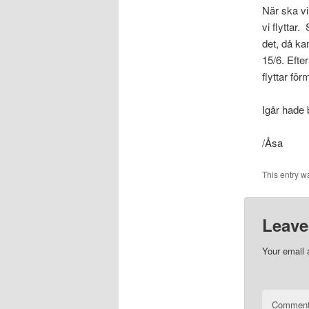
När ska vi
vi flyttar
det, då ka
15/6. Efte
flyttar för
Igår hade 
/Åsa
This entry w
Leave
Your email 
Commen