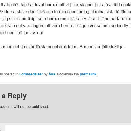
 flytta då? Jag har lovat barnen att vi (inte Magnus) ska åka till Legol
. Skolorna slutar den 11/6 och förmodligen tar jag ut mina sista föräldra
n jag sluta samtidigt som barnen och då kan vi åka till Danmark runt 
r det kan det vara lagom att vara hemma någon vecka och sedan flyt
modligen i början av juni.
barnen och jag vår första engelskalektion. Barnen var jätteduktiga!!
as posted in
Förberedelser
by
Åsa
. Bookmark the
permalink
.
 a Reply
address will not be published.
t