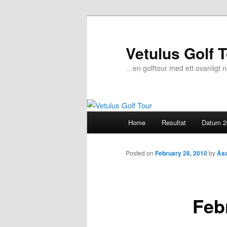
Vetulus Golf 
…en golftour med ett ovanligt 
Main
Home
Resultat
Datum 2
Skip
menu
to
Posted on
February 28, 2010
by
Ås
primary
Feb
content