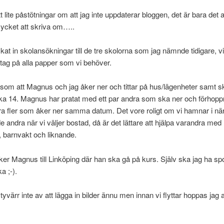
t lite påstötningar om att jag inte uppdaterar bloggen, det är bara det at
ycket att skriva om…..
ckat in skolansökningar till de tre skolorna som jag nämnde tidigare, vi
 tag på alla papper som vi behöver.
 som att Magnus och jag åker ner och tittar på hus/lägenheter samt s
ka 14. Magnus har pratat med ett par andra som ska ner och förhopp
ra fler som åker ner samma datum. Det vore roligt om vi hamnar i nä
e andra när vi väljer bostad, då är det lättare att hjälpa varandra med
, barnvakt och liknande.
er Magnus till Linköping där han ska gå på kurs. Själv ska jag ha spo
a ;-).
tyvärr inte av att lägga in bilder ännu men innan vi flyttar hoppas jag at