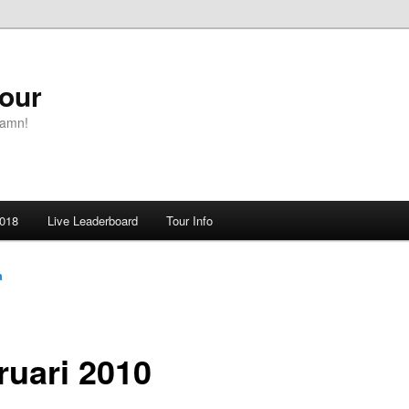
Tour
namn!
018
Live Leaderboard
Tour Info
a
ruari 2010