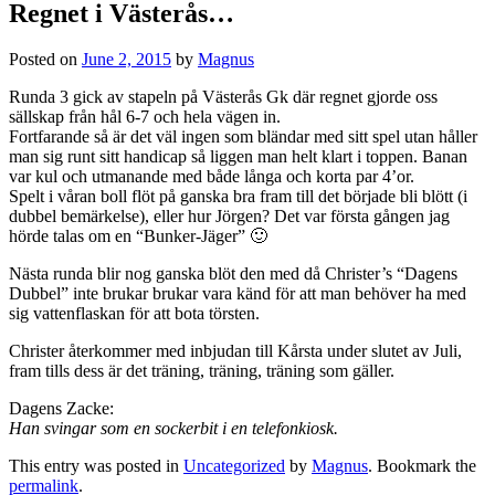
Regnet i Västerås…
Posted on
June 2, 2015
by
Magnus
Runda 3 gick av stapeln på Västerås Gk där regnet gjorde oss
sällskap från hål 6-7 och hela vägen in.
Fortfarande så är det väl ingen som bländar med sitt spel utan håller
man sig runt sitt handicap så liggen man helt klart i toppen. Banan
var kul och utmanande med både långa och korta par 4’or.
Spelt i våran boll flöt på ganska bra fram till det började bli blött (i
dubbel bemärkelse), eller hur Jörgen? Det var första gången jag
hörde talas om en “Bunker-Jäger” 🙂
Nästa runda blir nog ganska blöt den med då Christer’s “Dagens
Dubbel” inte brukar brukar vara känd för att man behöver ha med
sig vattenflaskan för att bota törsten.
Christer återkommer med inbjudan till Kårsta under slutet av Juli,
fram tills dess är det träning, träning, träning som gäller.
Dagens Zacke:
Han svingar som en sockerbit i en telefonkiosk.
This entry was posted in
Uncategorized
by
Magnus
. Bookmark the
permalink
.